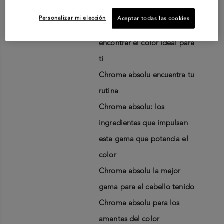
sea cual sea tu color natural,
Personalizar mi elección
Aceptar todas las cookies
esta guía te ayudará a
encontrar el color ideal para
ti
chroma absolu encuentra tu
rutina
chroma absolu: los
ingredientes que impulsan
esta gama que potencia el
color
chroma absolu la mejor
gama para el cabello tenido
chroma absolu para los
amantes del color