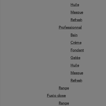
huile
masque
refresh
professionnal
bain
créme
fondant
gelée
huile
masque
refresh
range
fusio dose
range