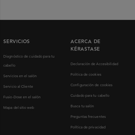
SERVICIOS
ACERCA DE
KÉRASTASE
Diagnóstico de cuidado para tu
Declaración de Accesibilidad
cabello
Politica de cookies
Servicios en el salón
Configuración de cookies
Servicio al Cliente
Cuidado para tu cabello
Fusio-Dose en el salón
Busca tu salón
Mapa del sitio web
Preguntas frecuentes
Política de privacidad