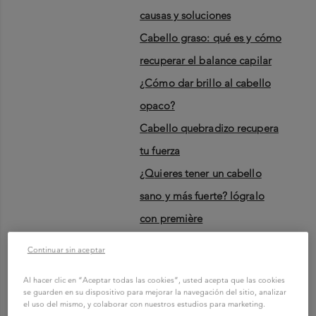
causas y soluciones
cabello graso: qué es y cómo
recuperar el balance capilar
¿cómo dar brillo al cabello
opaco?
cabello quebradizo recupera
tu fuerza
¿quieres tener un cabello
sano y más fuerte? lógralo
con première
cabello seco
Continuar sin aceptar
conoce secretos para cabello
Al hacer clic en “Aceptar todas las cookies”, usted acepta que las cookies
sedoso y brillante | kérastase
se guarden en su dispositivo para mejorar la navegación del sitio, analizar
el uso del mismo, y colaborar con nuestros estudios para marketing.
cabellos tinturados