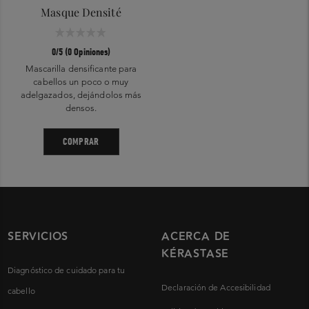
Masque Densité
0/5 (0 Opiniones)
Mascarilla densificante para
cabellos un poco o muy
adelgazados, dejándolos más
densos.
COMPRAR
SERVICIOS
ACERCA DE
KÉRASTASE
Diagnóstico de cuidado para tu
Declaración de Accesibilidad
cabello