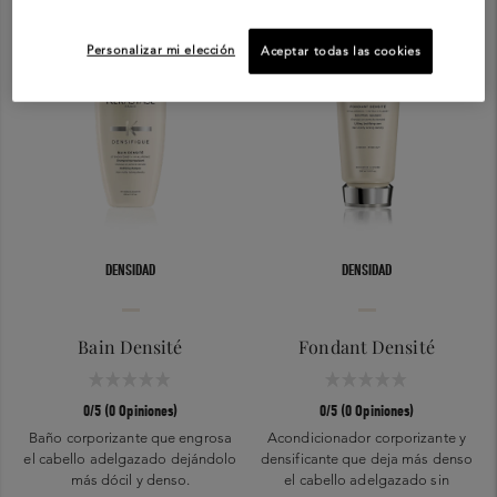
Personalizar mi elección
Aceptar todas las cookies
DENSIDAD
DENSIDAD
Bain Densité
Fondant Densité
0/5 (0 Opiniones)
0/5 (0 Opiniones)
Baño corporizante que engrosa
Acondicionador corporizante y
el cabello adelgazado dejándolo
densificante que deja más denso
más dócil y denso.
el cabello adelgazado sin