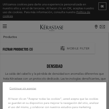
Utilizamos cookies para darte una experiencia personalizada en
OK
nuestro sitio y en el de terceros. Al hacer clic en OK, aceptas nuestro
uso de cookies. Para más información, consulta nuestra
Política de
cookies
CAMBIAR MODO DE NAVEGACIÓN
Inicio
>
Productos
MOBILE FILTER
FILTRAR PRODUCTOS
(3)
DENSIDAD
La caída del cabello y la pérdida de densidad son anomalías diferentes que
trata Kérastase con un protocolo dedicado. Las tecnologías densificantes, que
incluyen ácido hialurónico e Intra-Cyclane®, hidratan, dimensionan y
fortalecen el cabello protegiéndolo contra el estrés.
Continuar sin aceptar
Al hacer clic en “Aceptar todas las cookies”, usted acepta que las cookies
se guarden en su dispositivo para mejorar la navegación del sitio, analizar
el uso del mismo, y colaborar con nuestros estudios para marketing.