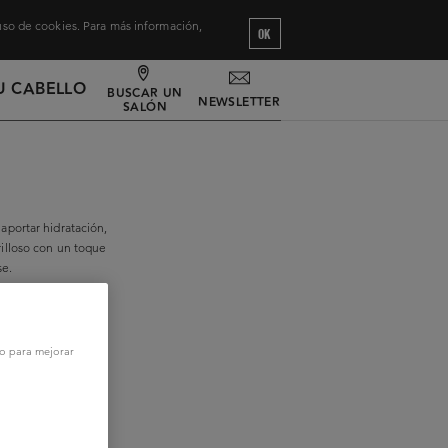
 uso de cookies. Para más información,
OK
U CABELLO
BUSCAR UN
NEWSLETTER
SALÓN
 aportar hidratación,
rilloso con un toque
se.
vo para mejorar