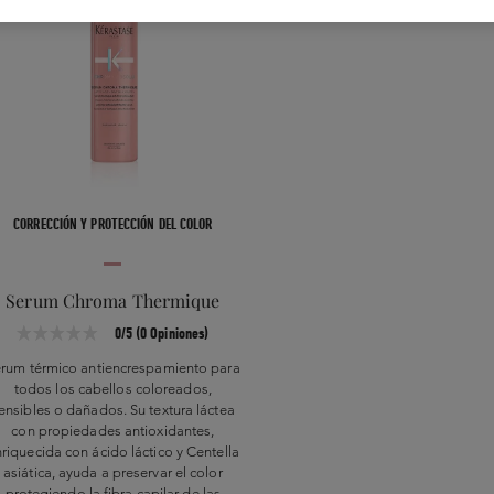
CORRECCIÓN Y PROTECCIÓN DEL COLOR
Serum Chroma Thermique
0/5 (0 Opiniones)
rum térmico antiencrespamiento para
todos los cabellos coloreados,
ensibles o dañados. Su textura láctea
con propiedades antioxidantes,
riquecida con ácido láctico y Centella
asiática, ayuda a preservar el color
protegiendo la fibra capilar de las