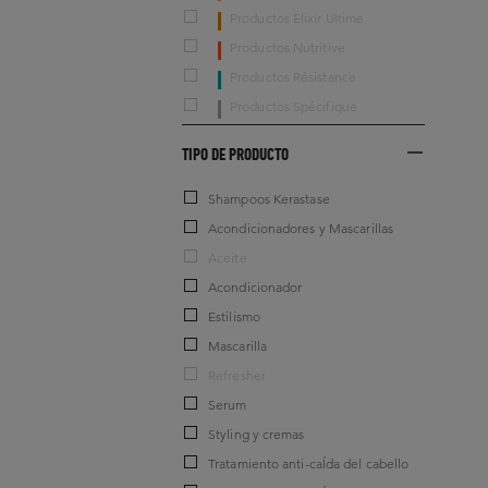
Productos Elixir Ultime
Productos Nutritive
Productos Résistance
Productos Spécifique
TIPO DE PRODUCTO
Shampoos Kerastase
Acondicionadores y Mascarillas
Aceite
Acondicionador
Estilismo
Mascarilla
Refresher
Serum
Styling y cremas
Tratamiento anti-caÍda del cabello