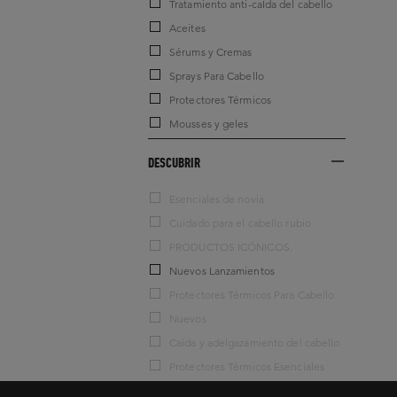
Tratamiento anti-caÍda del cabello
Aceites
Sérums y Cremas
Sprays Para Cabello
Protectores Térmicos
Mousses y geles
DESCUBRIR
Esenciales de novia
Cuidado para el cabello rubio
PRODUCTOS ICÓNICOS.
Nuevos Lanzamientos
Protectores Térmicos Para Cabello
Nuevos
Caída y adelgazamiento del cabello
Protectores Térmicos Esenciales