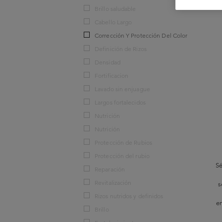
Brillo saludable
Cabello Largo
Corrección Y Protección Del Color
Definición de Rizos
Densidad
Fortificacion
Lavado sin enjuague
Largos fortalecidos
Nutrición
Nutrición
Protección de Rubios
Protección del rubio
Sé
Reparación
Revitalización
s
Rizos nutridos y definidos
en
Brillo