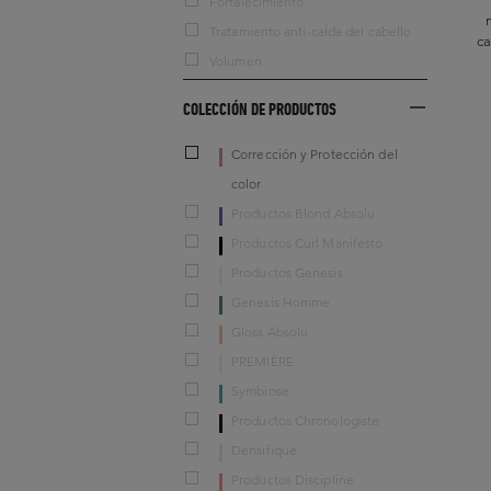
Fortalecimiento
Tratamiento anti-caÍda del cabello
ca
Volumen
COLECCIÓN DE PRODUCTOS
Corrección y Protección del
color
Productos Blond Absolu
Productos Curl Manifesto
Productos Genesis
Genesis Homme
Gloss Absolu
PREMIÈRE
Symbiose
Productos Chronologiste
Densifique
Productos Discipline