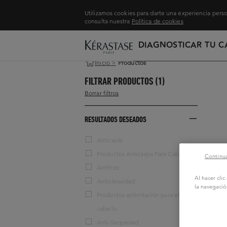
Utilizamos cookies para darte una experiencia perso
consulta nuestra
Política de cookies
DIAGNOSTICAR TU C
Inicio
>
Productos
FILTRAR PRODUCTOS
(1)
Borrar filtros
RESULTADOS DESEADOS
Anticaída
Productos Anticaspa Para Cabello
Continua
Antifrizz
Al hacer cli
Antioleosidad
la navegació
Productos antirritación para el
cabello
Anti-Sequedad