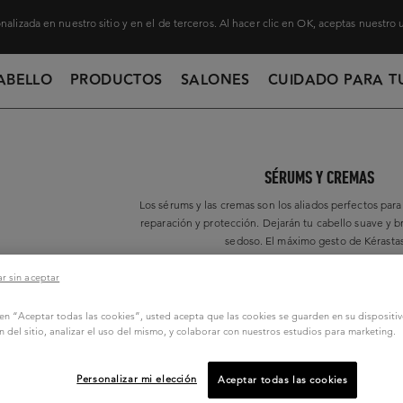
nalizada en nuestro sitio y en el de terceros. Al hacer clic en OK, aceptas nuestro
ABELLO
PRODUCTOS
SALONES
CUIDADO PARA T
SÉRUMS Y CREMAS
Los sérums y las cremas son los aliados perfectos para
reparación y protección. Dejarán tu cabello suave y b
sedoso. El máximo gesto de Kérasta
r sin aceptar
c en “Aceptar todas las cookies”, usted acepta que las cookies se guarden en su dispositi
n del sitio, analizar el uso del mismo, y colaborar con nuestros estudios para marketing.
Personalizar mi elección
Aceptar todas las cookies