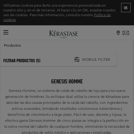
Utilizamos cookies para darte una experiencia personalizada en
OK
nuestro sitio y en el de terceros. Al hacer clic en OK, aceptas nuestro
uso de cookies. Para más información, consulta nuestra
Política de
cookies
CAMBIAR MODO DE NAVEGACIÓN
Inicio
>
Productos
MOBILE FILTER
FILTRAR PRODUCTOS
(5)
GENESIS HOMME
Genesis Homme, un sistema de caída de cabello de lujo para una nueva
generación de hombres. Su enfoque dual utiliza la ciencia de Kérastase para
abordar las dos causas principales de la caída del cabello, con ingredientes
activos avanzados, brindando resultados voluminosos instantáneos y
beneficios de crecimiento a largo plazo. Fácil de usar, discreta y lujosa, la
efectiva gama Genesis Homme de cinco piezas se integra a la perfección en
la rutina normal del cabello de cualquier hombre, eliminando la necesidad de
productos de estilo médico y aplicaciones complicadas.