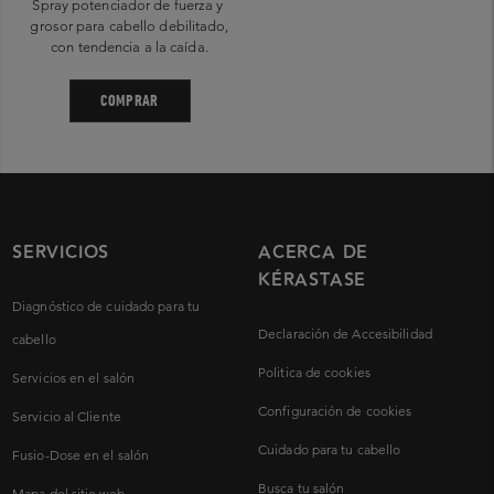
Spray potenciador de fuerza y ​​
grosor para cabello debilitado,
con tendencia a la caída.
COMPRAR
SERVICIOS
ACERCA DE
KÉRASTASE
Diagnóstico de cuidado para tu
Declaración de Accesibilidad
cabello
Politica de cookies
Servicios en el salón
Configuración de cookies
Servicio al Cliente
Cuidado para tu cabello
Fusio-Dose en el salón
Busca tu salón
Mapa del sitio web