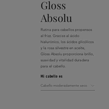
Fabricado en una fábr
Gloss
100% de energía reno
Absolu
* a finales de 2023, excluy
seguridad y protección. Má
https://www.loreal-financ
Rutina para cabellos propensos
enregistrement-universel
al frizz. Gracias al ácido
hialurónico, los ácidos glicólicos
Reciclable
y la rosa silvestre en aceite,
Gloss Absolu proporciona brillo,
suavidad y vitalidad duradera
para el cabello.
Mi cabello es