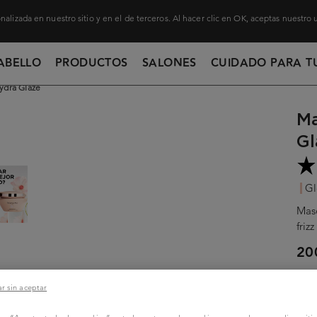
nalizada en nuestro sitio y en el de terceros. Al hacer clic en OK, aceptas nuestro
ABELLO
PRODUCTOS
SALONES
CUIDADO PARA T
dra Glaze
Ma
Gl
Gl
Masc
friz
20
r sin aceptar