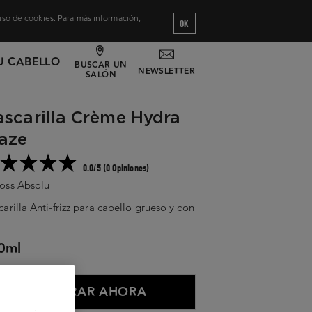
 uso de cookies. Para más información,
OK
U CABELLO
BUSCAR UN
NEWSLETTER
SALÓN
scarilla Crème Hydra
aze
0.0/5 (0 Opiniones)
oss Absolu
arilla Anti-frizz para cabello grueso y con
z
0ml
COMPRAR AHORA