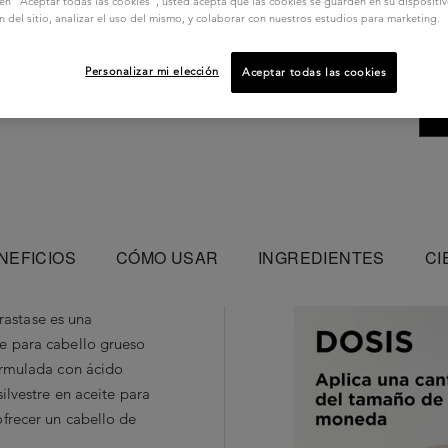
c en “Aceptar todas las cookies”, usted acepta que las cookies se guarden en su dispositi
n del sitio, analizar el uso del mismo, y colaborar con nuestros estudios para marketing.
Personalizar mi elección
Aceptar todas las cookies
NEFICIOS
CÓMO USAR
INGREDIENTES
CI
astase es una
te para cabello grueso
formulada con ácido
silvestre en aceite para
ofrecer un cabello de