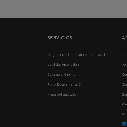
SERVICIOS
A
Diagnóstico de cuidado para tu cabello
Dec
Servicios en el salón
Pol
Servicio al Cliente
Con
Fusio-Dose en el salón
Cui
Mapa del sitio web
Bus
Pre
Pol