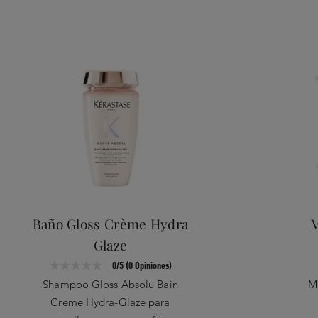
1
ica que ha alcanzado el
vable*
NOTAS DE SALIDA:
N
endo las instalaciones de
Bergamota y Limón
s información en:
Limpieza
Rosa S
e.com/fr/document-
El ing
femini
Baño Gloss Crème Hydra
M
Glaze
0/5 (0 Opiniones)
Shampoo Gloss Absolu Bain
Ma
Creme Hydra-Glaze para