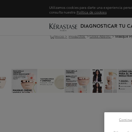
Utilizamos cookies para darte una experiencia perso
consulta nuestra
Política de cookies
DIAGNOSTICAR TU C
Inicio
>
Productos
>
Gloss Absolu
>
Masque Hy
Continua