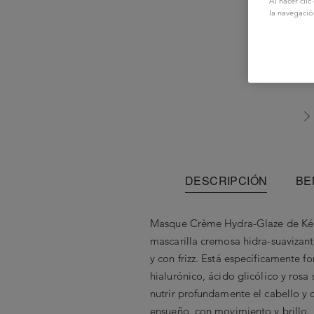
Al hacer cli
la navegació
DESCRIPCIÓN
BE
Masque Crème Hydra-Glaze de Kér
mascarilla cremosa hidra-suavizan
y con frizz. Está específicamente 
hialurónico, ácido glicólico y rosa 
nutrir profundamente el cabello y 
ensueño, con movimiento y brillo.