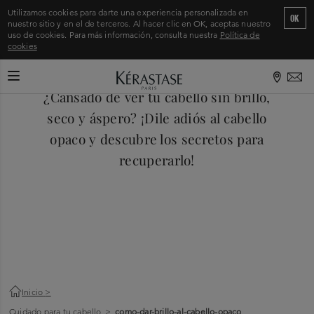
Descubre cómo dar
Utilizamos cookies para darte una experiencia personalizada en
OK
nuestro sitio y en el de terceros. Al hacer clic en OK, aceptas nuestro
brillo al cabello opaco
uso de cookies. Para más información, consulta nuestra
Política de
cookies
CAMBIAR MODO DE NAVEGACIÓN
Logotipo de Kérastase París •
octubre 24, 2024
¿Cansado de ver tu cabello sin brillo,
seco y áspero? ¡Dile adiós al cabello
opaco y descubre los secretos para
recuperarlo!
Inicio
>
Cuidado para tu cabello
>
como-dar-brillo-al-cabello-opaco