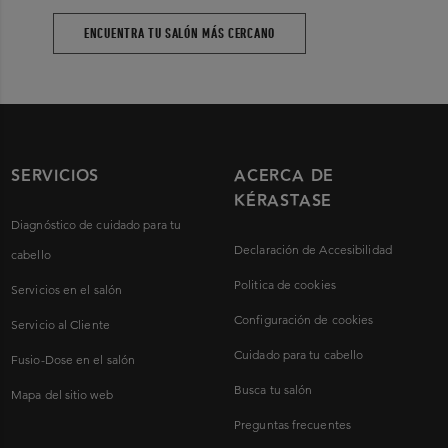
ENCUENTRA TU SALÓN MÁS CERCANO
SERVICIOS
ACERCA DE
KÉRASTASE
Diagnóstico de cuidado para tu
Declaración de Accesibilidad
cabello
Politica de cookies
Servicios en el salón
Configuración de cookies
Servicio al Cliente
Cuidado para tu cabello
Fusio-Dose en el salón
Busca tu salón
Mapa del sitio web
Preguntas frecuentes