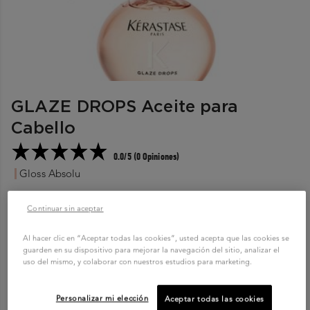
GLAZE DROPS Aceite para
Cabello
0.0/5 (0 Opiniones)
Gloss Absolu
Brillo y suavidad intensos sin dejar el cabello pesado, para
Continuar sin aceptar
cabello largo con tendencia al frizz.
45ml
Al hacer clic en “Aceptar todas las cookies”, usted acepta que las cookies se
guarden en su dispositivo para mejorar la navegación del sitio, analizar el
uso del mismo, y colaborar con nuestros estudios para marketing.
COMPRAR AHORA
Personalizar mi elección
Aceptar todas las cookies