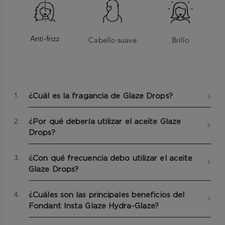
Anti-frizz
Cabello suave
Brillo
Paso 1: Aplica unas cuantas gotas de medios a puntas en cabello
Extracto de Rosa Silvestre
seco
El ingrediente del amor por excelencia. Aportando
1.
¿Cuál es la fragancia de Glaze Drops?
Paso 2: Estiliza
sensorialidad y feminidad para hablarle a la generación Z
2.
En caso de contacto directo con los ojos, enjuagar con abundante
ISODODECANO • DIMETICONA • C11 - 13
¿Por qué debería utilizar el aceite Glaze
agua.
ISOALCANO • TRIGLICÉRIDO CAPRÍLICO/CÁPRICO •
Drops?
DIMETICONOL •
AMODIMETICONA • PARFUM / FRAGANCIA • LIMONENO •
3.
¿Con qué frecuencia debo utilizar el aceite
HEXIL CINAMAL
• LINALOL • CITRONELOL • IONONA ALFA-ISOMETILO •
Glaze Drops?
CUMARINA •
CITRAL • EXTRACTO DE FLOR DE ROSA CANINA
4.
¿Cuáles son las principales beneficios del
Fondant Insta Glaze Hydra-Glaze?