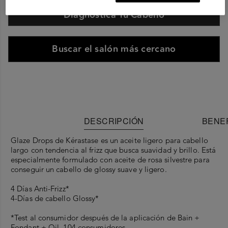
Diagnostica Tu Cabello
Buscar el salón más cercano
DESCRIPCIÓN
BENEF
Glaze Drops de Kérastase es un aceite ligero para cabello
largo con tendencia al frizz que busca suavidad y brillo. Está
especialmente formulado con aceite de rosa silvestre para
conseguir un cabello de glossy suave y ligero.
4 Días Anti-Frizz*
4-Días de cabello Glossy*
*Test al consumidor después de la aplicación de Bain +
Fondant + Oil, 104 consumidores.