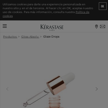
Utilizamos cookies para darte una experiencia personalizada en
OK
nuestro sitio y en el de terceros. Al hacer clic en OK, aceptas nuestro
uso de cookies. Para más información, consulta nuestra
Política de
cookies
CAMBIAR MODO DE NAVEGACIÓN
Inicio
>
Productos
>
Gloss Absolu
>
Glaze Drops