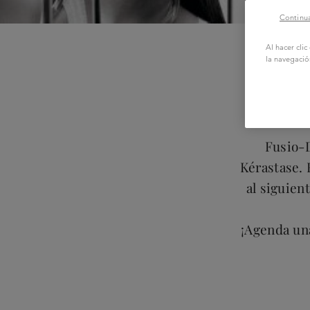
Continua
Al hacer cli
la navegació
Fusio-D
Kérastase. 
al siguien
¡Agenda una