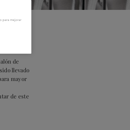
vo para mejorar
salón de
sido llevado
 para mayor
utar de este