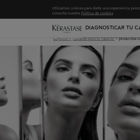
Utilizamos cookies para darte una experiencia perso
consulta nuestra
Política de cookies
DIAGNOSTICAR TU C
Inicio
>
Cuidado para tu cabello
>
productos-f