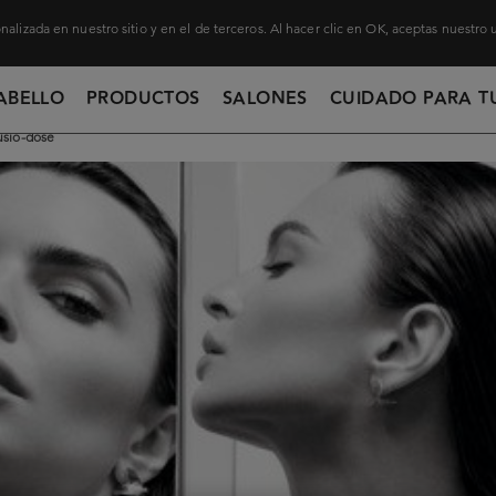
nalizada en nuestro sitio y en el de terceros. Al hacer clic en OK, aceptas nuestro
ABELLO
PRODUCTOS
SALONES
CUIDADO PARA T
usio-dose