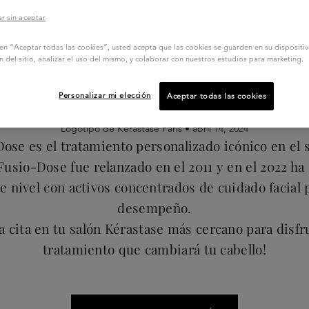
r sin aceptar
c en “Aceptar todas las cookies”, usted acepta que las cookies se guarden en su dispositi
10 COSAS QUE DEBERÍAS SABER DE FUSIO DOSE
n del sitio, analizar el uso del mismo, y colaborar con nuestros estudios para marketing.
FUSIO-DOSE
Personalizar mi elección
Aceptar todas las cookies
Logotipo de Kérastase París •
abril 14, 2024
ose es el tratamiento personalizado icónico en el 
Fusio-Dose fue relanzado en el 2011 y en el 2022 ha 
te nivel con activos concentrados de cuidado facial
desempeño.
 cita en tu salón Kérastase más cercano para disfr
tratamiento que cambiará tu cabello!