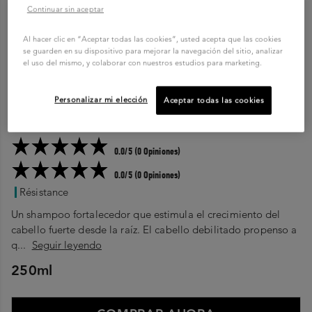
Continuar sin aceptar
Al hacer clic en “Aceptar todas las cookies”, usted acepta que las cookies
se guarden en su dispositivo para mejorar la navegación del sitio, analizar
el uso del mismo, y colaborar con nuestros estudios para marketing.
Personalizar mi elección
Aceptar todas las cookies
LARGOS FORTALECIDOS, REPARACIÓN
Bain Extentioniste
0.0/5 (0 Opiniones)
0.0/5 (0 Opiniones)
Résistance
Un shampoo fortalecedor que estimula el crecimiento del
cabello fuerte desde la raíz. El cabello debilitado propenso a
q...
Seguir leyendo
250ml