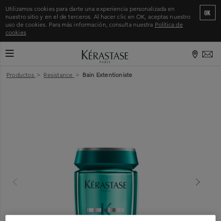
Utilizamos cookies para darte una experiencia personalizada en
OK
nuestro sitio y en el de terceros. Al hacer clic en OK, aceptas nuestro
uso de cookies. Para más información, consulta nuestra
Política de
cookies
CAMBIAR MODO DE NAVEGACIÓN
Inicio
>
Productos
>
Resistance
>
Bain Extentioniste