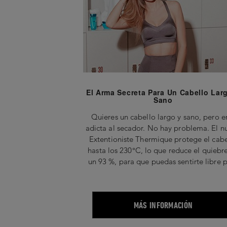
El Arma Secreta Para Un Cabello Lar
Sano
Quieres un cabello largo y sano, pero e
adicta al secador. No hay problema. El n
Extentioniste Thermique protege el cabe
hasta los 230°C, lo que reduce el quiebr
un 93 %, para que puedas sentirte libre 
peinarlo. Tu cabello se mantiene fuert
mientras crece. ¡Voilá!
MÁS INFORMACIÓN