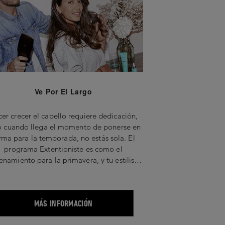
Ve Por El Largo
er crecer el cabello requiere dedicación,
o cuando llega el momento de ponerse en
rma para la temporada, no estás sola. El
programa Extentioniste es como el
enamiento para la primavera, y tu estilista
u instructor. Ahora es el momento de tomar
 serio tus objetivos para tener un cabello
largo.
MÁS INFORMACIÓN