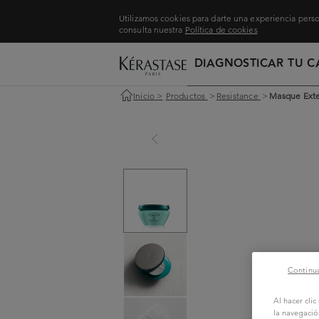
Utilizamos cookies para darte una experiencia perso
consulta nuestra
Política de cookies
DIAGNOSTICAR TU C
Inicio
>
Productos
>
Resistance
>
Masque Exte
Continua
Al hacer cli
la navegació