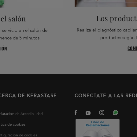
Los producto
el salón
Realiza el diagnóstico capil
 servicio en el salón de
productos según l
 menos de 5 minutos.
COM
IÓN
CERCA DE KÉRASTASE
CONÉCTATE A LAS RED
laración de Accesibilidad
itica de cookies
figuración de cookies