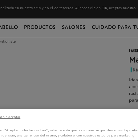
nalizada en nuestro sitio y en el de terceros. Al hacer clic en OK, aceptas nuestro
ABELLO
PRODUCTOS
SALONES
CUIDADO PARA T
ntioniste
LARG
Ma
Ré
Idea
acon
rest
para
20
r sin aceptar
c en “Aceptar todas las cookies”, usted acepta que las cookies se guarden en su dispositi
n del sitio, analizar el uso del mismo, y colaborar con nuestros estudios para marketing.