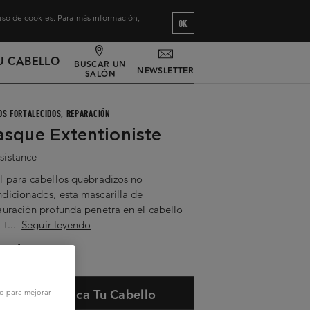
 uso de cookies. Para más información,
OK
U CABELLO
BUSCAR UN
NEWSLETTER
SALÓN
OS FORTALECIDOS, REPARACIÓN
sque Extentioniste
sistance
l para cabellos quebradizos no
dicionados, esta mascarilla de
auración profunda penetra en el cabello
 t...
Seguir leyendo
0ml
Diagnostica Tu Cabello
vo para mejorar