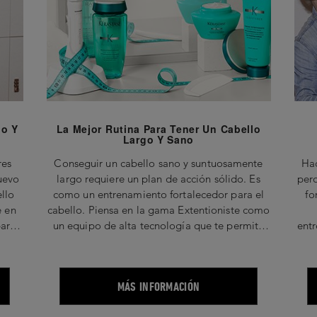
go Y
La Mejor Rutina Para Tener Un Cabello
Largo Y Sano
res
Conseguir un cabello sano y suntuosamente
Hac
uevo
largo requiere un plan de acción sólido. Es
per
llo
como un entrenamiento fortalecedor para el
fo
e en
cabello. Piensa en la gama Extentioniste como
para
un equipo de alta tecnología que te permite
entr
e
alcanzar tu objetivo con más rapidez. Cada
es t
componente desempeña un papel vital para
en
lograr tu objetivo.
MÁS INFORMACIÓN