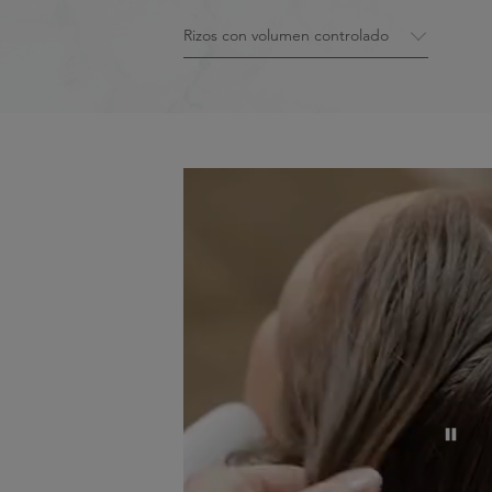
1
★
un toque natural. Efecto ligero.
RESEÑA POSITIVA MÁS ÚTIL
No Favorable Review Found
Showing 0 out of 0
Filter by rating
1 Star
2 Star