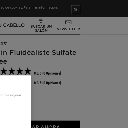
 uso de cookies. Para más información,
OK
U CABELLO
BUSCAR UN
NEWSLETTER
SALÓN
FRIZZ
in Fluidéaliste Sulfate
ee
0.0/5 (0 Opiniones)
0.0/5 (0 Opiniones)
scipline
vo para mejorar
eguir leyendo
0 ml
COMPRAR AHORA