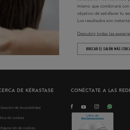
mismo que combinará con u
No Records Found
objetivo de satisfacer tu 
Los resultados son instantá
Descubrir todas las experie
BUSCAR EL SALÓN MÁS CERC
CERCA DE KÉRASTASE
CONÉCTATE A LAS RED
laración de Accesibilidad
itica de cookies
figuración de cookies