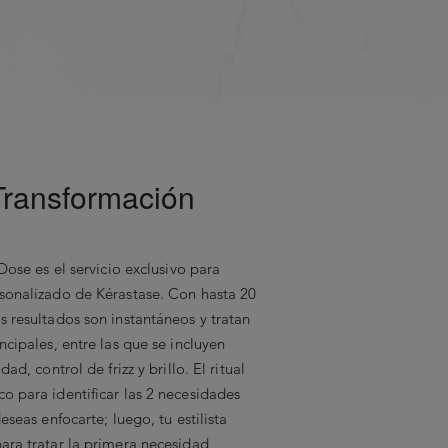
ico • Salicilato bencílico - Lauril-
Glicerina - Serina - Proteína de
idroxipropiltrimonio - 12-
Pareth-23 - 2-Oleamido-1,3-
ool - Alfa isometil ionona - C12-13
 sodio - Ácido cítrico - Fragancia
Transformación
Más Reciente
Dose es el servicio exclusivo para
sonalizado de Kérastase. Con hasta 20
s resultados son instantáneos y tratan
ncipales, entre las que se incluyen
ad, control de frizz y brillo. El ritual
 Star
o para identificar las 2 necesidades
eseas enfocarte; luego, tu estilista
ara tratar la primera necesidad,