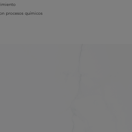
vimiento
con procesos químicos
onar, masajear y enjuagar.
edientes
ESCRIBE UN COMENTARIO
o de sodio - Lauril sulfoacetato de
osuccinato disódico - Lauroil
Distereato de glicol - Betaina de
ÓN DE LOS CLIENTES
ret-26 - Glucósido de decilo -
 5 stars
enado - Coco-betaína -
0.0
til éter-20 - Benzoato de sodio -
 5 stars
0.0
opolímero de dimeticona - Cloruro
nio-7 • Amodimeticona -
onato de sodio - Ácido salicílico -
col-55 - Propilenglicol -
reth-7 - Ácido benzoico -