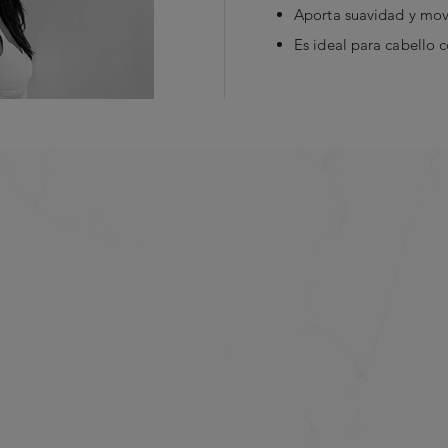
Aporta suavidad y mo
Es ideal para cabello 
húmedo, comenzar desde la raíz y distribuir hacia los largos, emulsi
Lista completa de ingr
Agua - Cocoil isotionat
sodio - Lauril éter sulf
EA
límeros para la
sarcosinato de sodio - 
PROMEDIO DE CALIFICACI
cocamidopropil - Glice
views
0.0 out of
Aceite de coco hidrog
ra capilar y cubre la
Overall
0
Polipropilenglicol-5 Ce
0.0 out of
 protección contra el
Quality of Product
Dimeticona-divinilo/C
0
de sodio - Policuater
0
 cabello suave y fácil
Policuaternio-10 - Iseti
Oleato de polietilengli
0
Carbómero - C11-15 Pa
sión:
restauración con