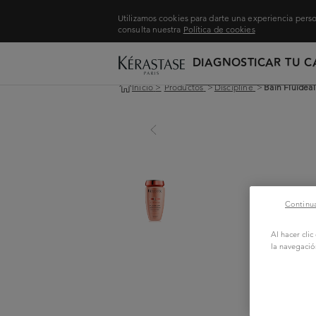
Utilizamos cookies para darte una experiencia perso
consulta nuestra
Política de cookies
DIAGNOSTICAR TU C
Inicio
>
Productos
>
Discipline
>
Bain Fluideal
Continua
Al hacer cli
la navegació