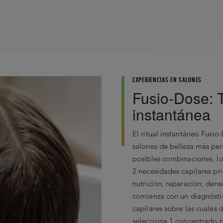
Arginina - Ácido glutám
0
9 - Alcohol bencílico - 
trigo hidrolizada con h
trideciléter - C12-13 
Octadecanediol - Linal
RESEÑA CRÍTICA MÁS ÚTIL
Pareth-3 - Hidróxido de
No Critical Review Found
EXPERIENCIAS EN SALONES
Fusio-Dose: 
instantánea
El ritual instantáneo Fusio-
salones de belleza más per
posibles combinaciones, lo
2 necesidades capilares pri
nutrición, reparación, densid
3 Star
4 Star
5
comienza con un diagnóstic
capilares sobre las cuales d
selecciona 1 concentrado p