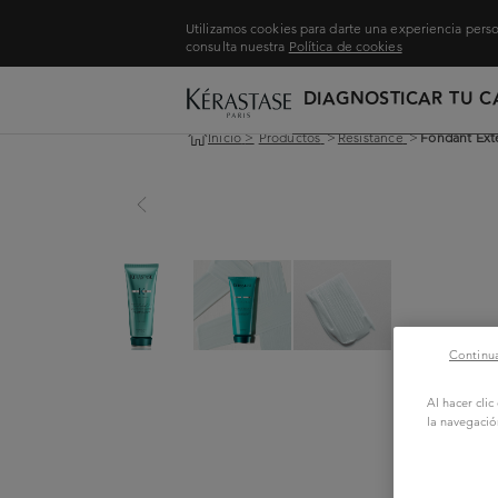
Utilizamos cookies para darte una experiencia perso
consulta nuestra
Política de cookies
DIAGNOSTICAR TU C
Inicio
>
Productos
>
Resistance
>
Fondant Ext
Continua
Al hacer cli
la navegació