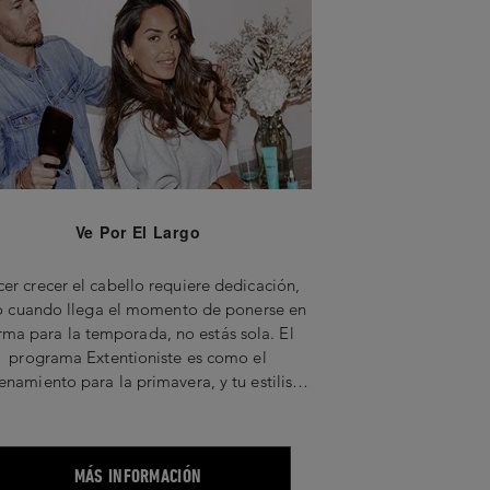
Ve Por El Largo
er crecer el cabello requiere dedicación,
o cuando llega el momento de ponerse en
rma para la temporada, no estás sola. El
programa Extentioniste es como el
enamiento para la primavera, y tu estilista
u instructor. Ahora es el momento de tomar
 serio tus objetivos para tener un cabello
largo.
MÁS INFORMACIÓN