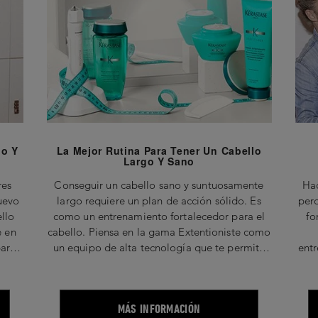
go Y
La Mejor Rutina Para Tener Un Cabello
Largo Y Sano
res
Conseguir un cabello sano y suntuosamente
Hac
uevo
largo requiere un plan de acción sólido. Es
per
llo
como un entrenamiento fortalecedor para el
fo
e en
cabello. Piensa en la gama Extentioniste como
para
un equipo de alta tecnología que te permite
entr
e
alcanzar tu objetivo con más rapidez. Cada
es t
componente desempeña un papel vital para
en
lograr tu objetivo.
MÁS INFORMACIÓN