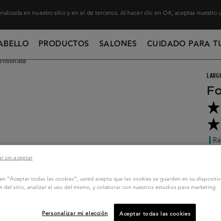
nalizada en nuestro sitio y en el de terceros. Al hacer clic en OK, aceptas nuestro
ABELLO
PRODUCTOS
SALONES
CUIDADO PARA T
entioniste
LARG
Fo
Ré
Este
r sin aceptar
crem
el c
c en “Aceptar todas las cookies”, usted acepta que las cookies se guarden en su dispositi
n del sitio, analizar el uso del mismo, y colaborar con nuestros estudios para marketing.
Segu
20
Personalizar mi elección
Aceptar todas las cookies