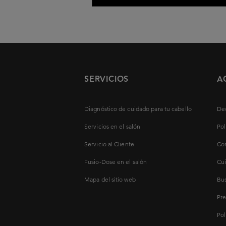
SERVICIOS
A
Diagnóstico de cuidado para tu cabello
Dec
Servicios en el salón
Pol
Servicio al Cliente
Con
Fusio-Dose en el salón
Cui
Mapa del sitio web
Bus
Pre
Pol