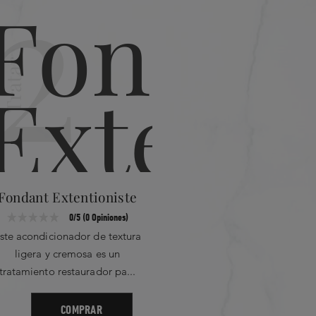
2
Preparar
Tratar
Fondant Extentioniste
Thermiq
0/5 (0 Opiniones)
ste acondicionador de textura
Una cre
ligera y cremosa es un
para u
tratamiento restaurador pa...
herramie
COMPRAR