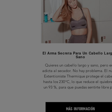
El Arma Secreta Para Un Cabello Lar
Sano
Quieres un cabello largo y sano, pero e
adicta al secador. No hay problema. El n
Extentioniste Thermique protege el cabe
hasta los 230°C, lo que reduce el quiebr
un 93 %, para que puedas sentirte libre 
peinarlo. Tu cabello se mantiene fuert
mientras crece. ¡Voilá!
MÁS INFORMACIÓN