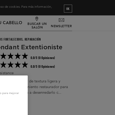
 uso de cookies. Para más información,
OK
U CABELLO
BUSCAR UN
NEWSLETTER
SALÓN
OS FORTALECIDOS, REPARACIÓN
ndant Extentioniste
0.0/5 (0 Opiniones)
0.0/5 (0 Opiniones)
sistance
 acondicionador de textura ligera y
osa es un tratamiento restaurador para
abello que ayuda a desenredarlo c...
vo para mejorar
ir leyendo
0ml