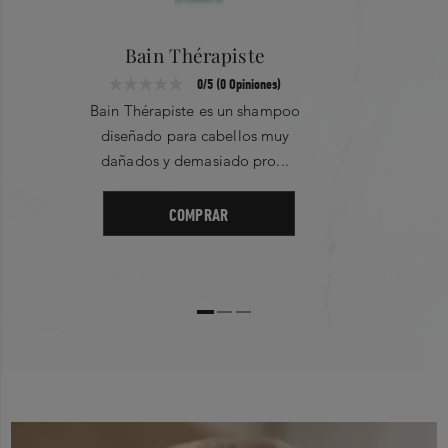
Showing 0 out of 0
Más Reciente
0
Bain Thérapiste
0/5 (0 Opiniones)
Filter by rating
Bain Thérapiste es un shampoo
1 Star
2 Star
diseñado para cabellos muy
dañados y demasiado pro...
3 Star
4 Star
COMPRAR
5 Star
No Records Found