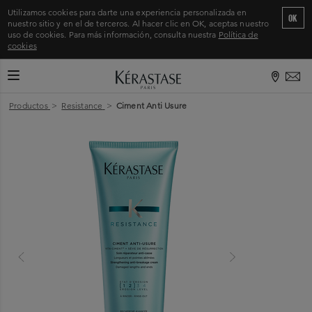
Utilizamos cookies para darte una experiencia personalizada en
OK
nuestro sitio y en el de terceros. Al hacer clic en OK, aceptas nuestro
uso de cookies. Para más información, consulta nuestra
Política de
cookies
CAMBIAR MODO DE NAVEGACIÓN
Inicio
>
Productos
>
Resistance
>
Ciment Anti Usure