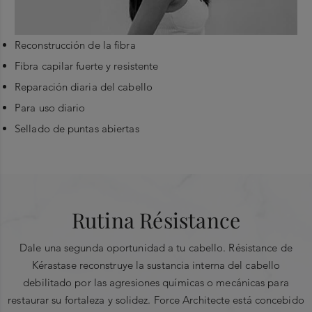
Reconstrucción de la fibra
Fibra capilar fuerte y resistente
Reparación diaria del cabello
Para uso diario
Sellado de puntas abiertas
Experiencia
Ingredientes principales
Aplicar sobre el cabello limpio y secado con
toalla. Dar masaje sobre el largo del cabello y las
ESCRIBE UN COMENTARIO
®
Vita-Ciment
:
puntas. Dejar actuar durante 1 o 2 minutos.
Emulsionar y enjuagar bien.
Rutina Résistance
Pro-queratina:
proteína que imita la función de la queratina
PROMEDIO DE CALIFICACIÓN DE
CALIFICACIÓN
y reconstruye el cabello.
LOS CLIENTES
INSTANTÁNEA
Dale una segunda oportunidad a tu cabello. Résistance de
Select a row
0.0 out of 5 stars
Ceramida:
recrea el cemento intercelular, y a la vez
0.0
Kérastase reconstruye la sustancia interna del cabello
Overall
below to filter
fortalece la fibra capilar desde adentro.
debilitado por las agresiones químicas o mecánicas para
reviews
restaurar su fortaleza y solidez. Force Architecte está concebido