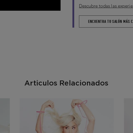
producto Kérastase co
Descubre todas las experie
Hialurónico, trabaja ho
cabelludo y fortalecer 
ENCUENTRA TU SALÓN MÁS 
En caso de conta
Si presenta irritaci
Lista de ingredientes:
AQUA / AGUA / EAU
SÓDICO
●
ÁCIDO HID
SULFÓNICO
●
FENOX
Articulos Relacionados
ACEITE DE RICINO 
CLORFENESINA
●
DI
TETRASÓDICO
●
LI
FRAGANCIA.