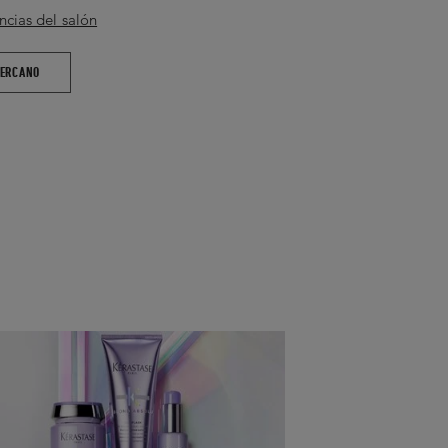
n mayor concentración de Ácido
ncias del salón
ras extras para hidratar el cuero
el cabello. Previene futuras roturas.
CERCANO
cto con los ojos, enjuague de
inmediato.
ón, reduzca la frecuencia de uso.
●
GLICERINA
●
HIALURONATO
ROXIETILPIPERAZINA ETANO
IETANOL
●
ÁCIDO CÍTRICO
●
HIDROGENADO PEG-40
●
ACETATO DE GLUTAMATO
MONENO
●
PARFUM /