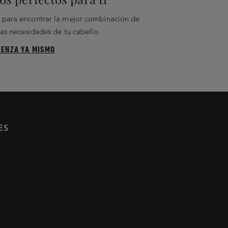
ar para encontrar la mejor combinación de
as necesidades de tu cabello.
IENZA YA MISMO
ES