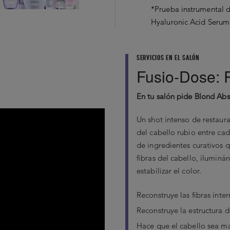
*Prueba instrumental 
Hyaluronic Acid Serum
Ingredientes Principale
¿Cómo manten
SERVICIOS EN EL SALÓN
Ácido Hialurónico:
Fusio-Dose: P
rubio?
Aplique el suero so
El Ácido Hialurónico re
Kérastase descubrió las 
En tu salón pide Blond Ab
fibras desde el interio
decolorado.
uniforme y profundamen
Un shot intenso de restaura
Aplique de 3 a 7 do
En primer lugar, el cabe
concentrado fortalece e
hidratado, y eso signifi
del cabello rubio entre ca
cabellu
hidratantes y nutritivos s
cabelludo, previniendo 
de ingredientes curativos 
daños superficiales.
fibras del cabello, ilumin
En segundo lugar, el cab
El Ácido Hialurónico, e
estabilizar el color.
protección y neutralizació
Masa
cuidado de la piel, tra
prevenir futuros quiebres
Reconstruye las fibras inte
deseado.
fibra capilar desde el i
Reconstruye la estructura de
profundamente hidrata
Hace que el cabello sea ma