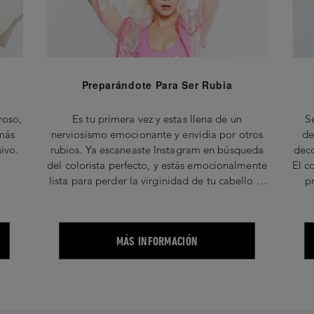
Preparándote Para Ser Rubia
roso,
Es tu primera vez y estas llena de un
S
 más
nerviosismo emocionante y envidia por otros
declarac
ivo.
rubios. Ya escaneaste Instagram en búsqueda
deco
del colorista perfecto, y estás emocionalmente
El c
lista para perder la virginidad de tu cabello al
p
rubio. Encuentra aquí como prepararte para tu
viol
cita con el rubio.
que 
MÁS INFORMACIÓN