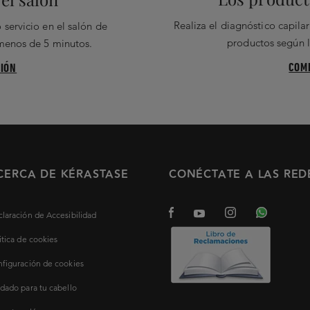
Realiza el diagnóstico capil
 servicio en el salón de
productos según l
 menos de 5 minutos.
COM
IÓN
CERCA DE KÉRASTASE
CONÉCTATE A LAS RED
laración de Accesibilidad
itica de cookies
figuración de cookies
dado para tu cabello