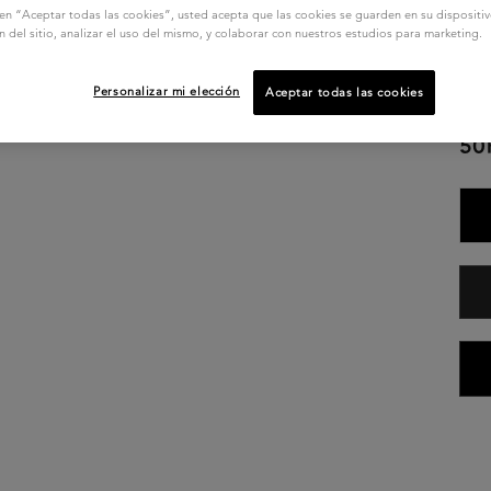
hidr
c en “Aceptar todas las cookies”, usted acepta que las cookies se guarden en su dispositi
cabe
n del sitio, analizar el uso del mismo, y colaborar con nuestros estudios para marketing.
del 
sens
Personalizar mi elección
Aceptar todas las cookies
aspe
50