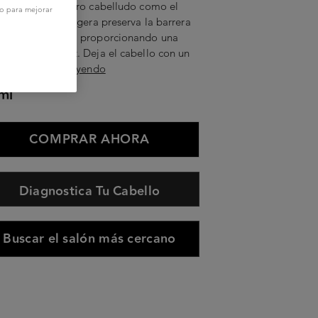
atar tanto el cuero cabelludo como el
vo para mejorar
llo. Su textura ligera preserva la barrera
cuero cabelludo, proporcionando una
ación de confort. Deja el cabello con un
cto ...
Seguir leyendo
ml
COMPRAR AHORA
Diagnostica Tu Cabello
Buscar el salón más cercano