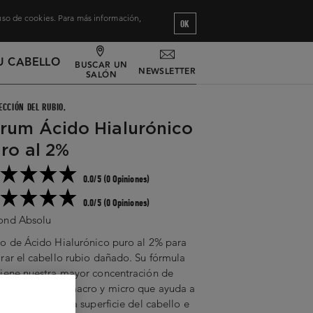
 uso de cookies. Para más información,
OK
U CABELLO
BUSCAR UN
NEWSLETTER
SALÓN
ECCIÓN DEL RUBIO,
rum Ácido Hialurónico
ro al 2%
0.0/5 (0 Opiniones)
0.0/5 (0 Opiniones)
ond Absolu
o de Ácido Hialurónico puro al 2% para
rar el cabello rubio dañado. Su fórmula
iene nuestra mayor concentración de
o Hialurónico macro y micro que ayuda a
rar el daño en la superficie del cabello e