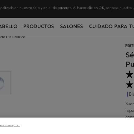
nalizada en nuestro sitio y en el de terceros. Al hacer clic en OK, aceptas nuestro
ABELLO
PRODUCTOS
SALONES
CUIDADO PARA T
do Hialurónico
PROT
Sé
Pu
Bl
Suer
repa
cont
Ácid
r sin aceptar
repa