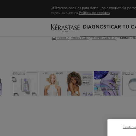
Utilizamos cookies para darte una experiencia perso
consulta nuestra
Política de cookies
DIAGNOSTICAR TU C
Inicio
>
Productos
>
Blond Absolu
>
Serum Áci
Continua