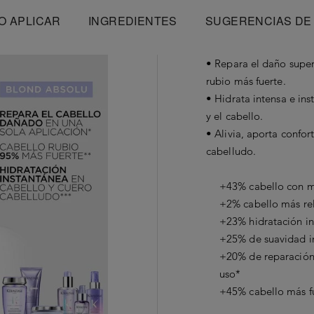
O APLICAR
INGREDIENTES
SUGERENCIAS DE
• Repara el daño super
rubio más fuerte.
• Hidrata intensa e in
y el cabello.
• Alivia, aporta confor
cabelludo.
+43% cabello con má
+2% cabello más rel
+23% hidratación i
+25% de suavidad i
+20% de reparación 
uso*
+45% cabello más fu