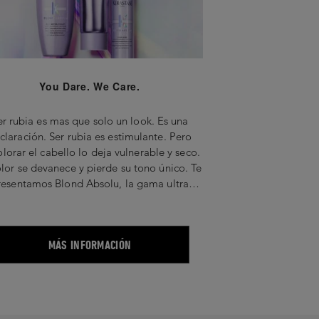
You Dare. We Care.
er rubia es mas que solo un look. Es una
ión. Ser rubia es estimulante. Pero
lorar el cabello lo deja vulnerable y seco.
olor se devanece y pierde su tono único. Te
resentamos Blond Absolu, la gama ultra
eta para el cuidado del cabello decolorado
preserva el brillo y espíritu atrevido de las
rubias modernas.
MÁS INFORMACIÓN