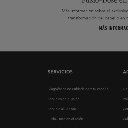
Más información sobre el exclusivo
transformación del cabello en
MÁS INFORMAC
SERVICIOS
A
Diagnóstico de cuidado para tu cabello
Dec
Servicios en el salón
Pol
Servicio al Cliente
Con
Fusio-Dose en el salón
Cui