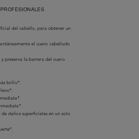
 PROFESIONALES
ficial del cabello, para obtener un
stantáneamente el cuero cabelludo
t y preserva la barrera del cuero
s brillo*.
leno*.
nmediata*.
nmediata*.
de daños superficiales en un solo
erte*.