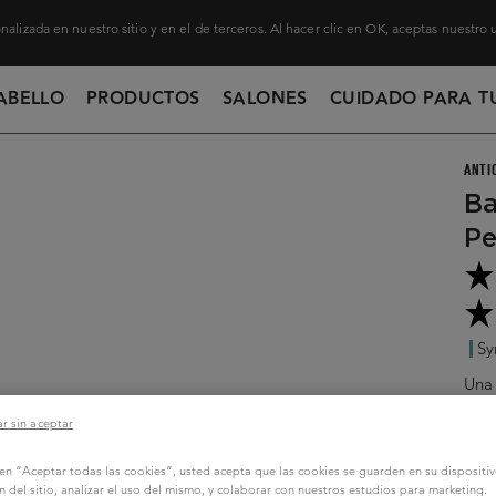
nalizada en nuestro sitio y en el de terceros. Al hacer clic en OK, aceptas nuestro
ABELLO
PRODUCTOS
SALONES
CUIDADO PARA T
ANTI
Ba
Pe
Sy
Una
tran
r sin aceptar
mien
seco
c en “Aceptar todas las cookies”, usted acepta que las cookies se guarden en su dispositi
cabe
n del sitio, analizar el uso del mismo, y colaborar con nuestros estudios para marketing.