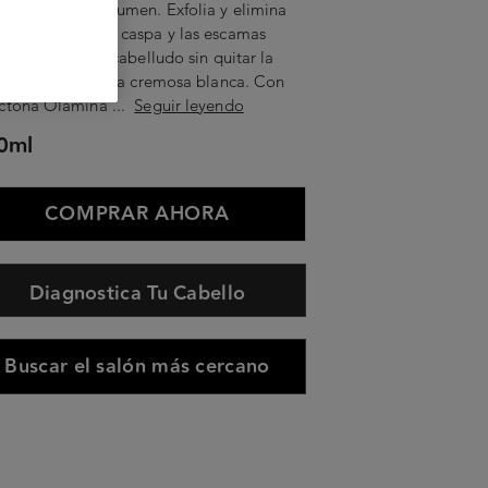
raíz con más volumen. Exfolia y elimina
antáneamente la caspa y las escamas
bles en el cuero cabelludo sin quitar la
a. Textura: Textura cremosa blanca. Con
octona Olamina ...
Seguir leyendo
0ml
COMPRAR AHORA
Diagnostica Tu Cabello
Buscar el salón más cercano