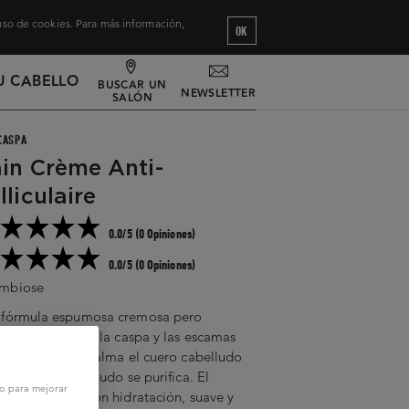
 uso de cookies. Para más información,
OK
U CABELLO
BUSCAR UN
NEWSLETTER
SALÓN
CASPA
in Crème Anti-
lliculaire
0.0/5 (0 Opiniones)
0.0/5 (0 Opiniones)
mbiose
 fórmula espumosa cremosa pero
spirable elimina la caspa y las escamas
tras hidrata y calma el cuero cabelludo
. El cuero cabelludo se purifica. El
vo para mejorar
llo se repone con hidratación, suave y