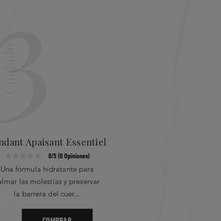
3
cuidado de lujo que
acuerdo) y un brillo más brillante (el
s está de acuerdo)*
clínicas, 34 personas durante 4
 por semana​
Cuidado
ndant Apaisant Essentiel
0/5 (0 Opiniones)
Una fórmula hidratante para
almar las molestias y preservar
la barrera del cuer...
COMPRAR