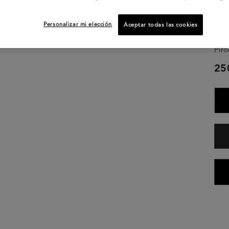
una 
inst
Personalizar mi elección
Aceptar todas las cookies
visi
fibr
Pir
25