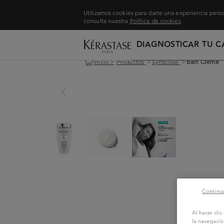
Utilizamos cookies para darte una experiencia perso
consulta nuestra
Política de cookies
DIAGNOSTICAR TU C
Inicio
>
Productos
>
Symbiose
>
Bain Creme
Continua
Al hacer cli
la navegació