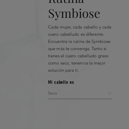
a mis clientes a r
Piroctona Olamina
Symbiose
Reduce la proliferación de la levadur
implicada en el proceso de descamac
cabelludo y, por tanto, en la formaci
Cada mujer, cada cabello y cada
Lista completa de ingredientes
cuero cabelludo es diferente.
Encuentra la rutina de Symbiose
Agua / Agua / Eau • Cocoil isetionat
que más te convenga. Tanto si
sulfosuccinato de disodio • Distearato
sulfoacetato de sodio • Lauroil sarco
tienes el cuero cabelludo graso
Glicerina • Perfume / Fragancia • Dec
como seco, tenemos la mejor
Cocamidopropil betaína • Ppg-5-Cet
solución para ti.
Cítrico Ácido • Hidróxido de sodio •
Benzoato de sodio • Cloruro de sod
Mi cabello es
de propilenglicol Peg-55 • Propileng
Polyquaternium-7 • Ácido salicílico •
Ácido benzoico • Escualano • Polisorb
bencilo • Alcohol bencílico • Linalool 
Geraniol • Extracto de flor de artemi
Sorbato de potasio
MORE INFORMATION ON THE FRA
PRODUCT