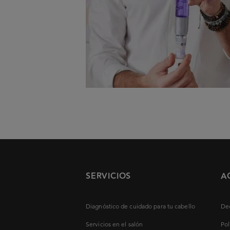
SERVICIOS
A
Diagnóstico de cuidado para tu cabello
Dec
Servicios en el salón
Pol