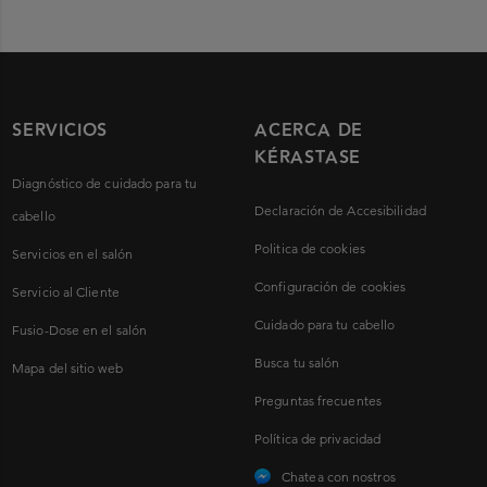
SERVICIOS
ACERCA DE
KÉRASTASE
Diagnóstico de cuidado para tu
Declaración de Accesibilidad
cabello
Politica de cookies
Servicios en el salón
Configuración de cookies
Servicio al Cliente
Cuidado para tu cabello
Fusio-Dose en el salón
Busca tu salón
Mapa del sitio web
Preguntas frecuentes
Política de privacidad
Chatea con nostros