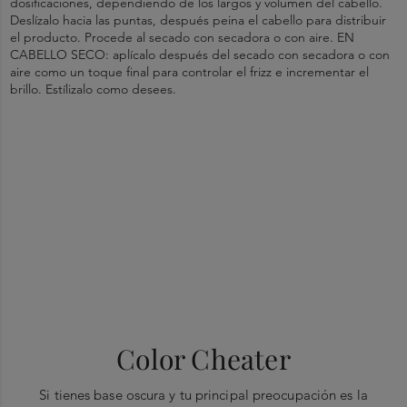
dosificaciones, dependiendo de los largos y volumen del cabello.
Deslízalo hacia las puntas, después peina el cabello para distribuir
el producto. Procede al secado con secadora o con aire. EN
CABELLO SECO: aplícalo después del secado con secadora o con
aire como un toque final para controlar el frizz e incrementar el
brillo. Estílizalo como desees.
89% MÁS HIDRATACIÓN*
92% MENOS ROTURA DEL CABELLO*
NEUTRALIZA DE MANERA INSTANTÁNEA LOS REFLEJOS
ROJIZOS PARA UN TONO CASTAÑO MÁS FRÍO
Color Cheater
Si tienes base oscura y tu principal preocupación es la