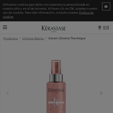
Utilizamos cookies para darte una experiencia personalizada en
OK
nuestro sitio y en el de terceros. Al hacer clic en OK, aceptas nuestro
uso de cookies. Para más información, consulta nuestra
Política de
cookies
CAMBIAR MODO DE NAVEGACIÓN
Inicio
>
Productos
>
Chroma Absolu
>
Serum Chroma Thermique