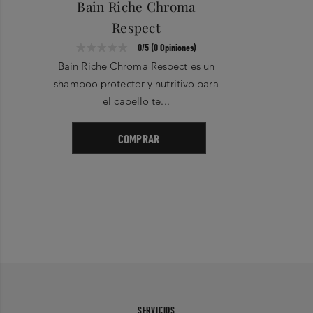
Bain Riche Chroma
Respect
0/5 (0 Opiniones)
Bain Riche Chroma Respect es un
CENTELLA ASIÁTICA – una planta milenaria regenerativa usada
ampliamente en Asia en el cuidado de la piel, conocida también
shampoo protector y nutritivo para
por sus propiedades curativas.
el cabello te...
COMPRAR
SERVICIOS